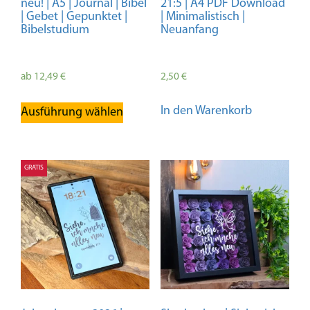
neu! | A5 | Journal | Bibel
21:5 | A4 PDF Download
| Gebet | Gepunktet |
| Minimalistisch |
Bibelstudium
Neuanfang
ab
12,49
€
2,50
€
Dieses
In den Warenkorb
Ausführung wählen
Produkt
weist
mehrere
Varianten
GRATIS
auf.
Die
Optionen
können
auf
der
Produktseite
gewählt