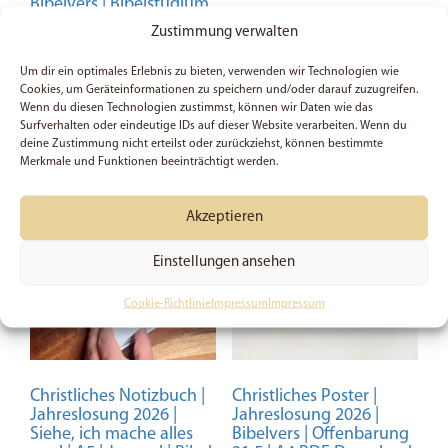
Bibelvers | Bibelstudium
Zustimmung verwalten
3,49
€
5,99
€
Um dir ein optimales Erlebnis zu bieten, verwenden wir Technologien wie
Cookies, um Geräteinformationen zu speichern und/oder darauf zuzugreifen.
In den Warenkorb
In den Warenkorb
Wenn du diesen Technologien zustimmst, können wir Daten wie das
Surfverhalten oder eindeutige IDs auf dieser Website verarbeiten. Wenn du
deine Zustimmung nicht erteilst oder zurückziehst, können bestimmte
Merkmale und Funktionen beeinträchtigt werden.
Akzeptieren
Einstellungen ansehen
Cookie-Richtlinie
Impressum
Impressum
Christliches Notizbuch |
Christliches Poster |
Jahreslosung 2026 |
Jahreslosung 2026 |
Siehe, ich mache alles
Bibelvers | Offenbarung