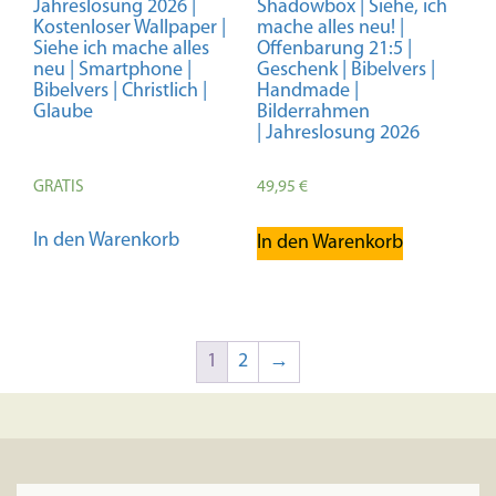
Jahreslosung 2026 |
Shadowbox | Siehe, ich
werden
Kostenloser Wallpaper |
mache alles neu! |
Siehe ich mache alles
Offenbarung 21:5 |
neu | Smartphone |
Geschenk | Bibelvers |
Bibelvers | Christlich |
Handmade |
Glaube
Bilderrahmen
| Jahreslosung 2026
GRATIS
49,95
€
In den Warenkorb
In den Warenkorb
1
2
→