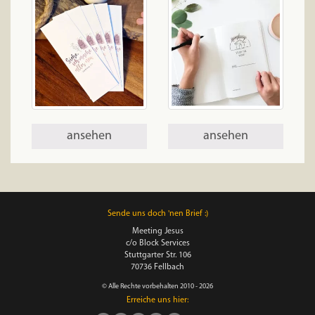
ansehen
ansehen
Sende uns doch 'nen Brief :)
Meeting Jesus
c/o Block Services
Stuttgarter Str. 106
70736 Fellbach
© Alle Rechte vorbehalten 2010 - 2026
Erreiche uns hier: