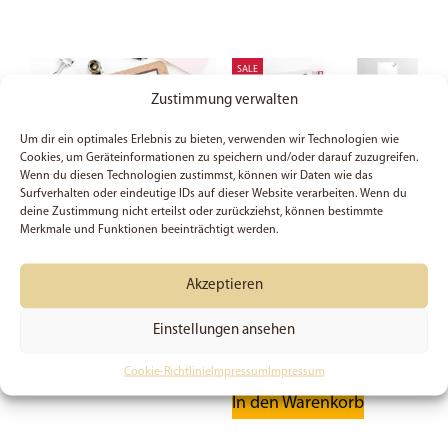
SALE
Zustimmung verwalten
Um dir ein optimales Erlebnis zu bieten, verwenden wir Technologien wie
Cookies, um Geräteinformationen zu speichern und/oder darauf zuzugreifen.
Wenn du diesen Technologien zustimmst, können wir Daten wie das
Surfverhalten oder eindeutige IDs auf dieser Website verarbeiten. Wenn du
deine Zustimmung nicht erteilst oder zurückziehst, können bestimmte
Merkmale und Funktionen beeinträchtigt werden.
Biblestudy-Card –
Biblestudy-Set
Akzeptieren
Stürmische Zeiten
ab
0,99
€
19,99
€
Einstellungen ansehen
Preis:
27,79
€
(Du sparst 28%)
Dieses
Cookie-Richtlinie
Impressum
Impressum
Ausführung wählen
Produkt
In den Warenkorb
weist
mehrere