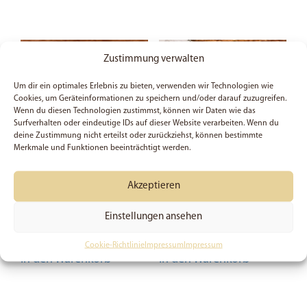
Zustimmung verwalten
Um dir ein optimales Erlebnis zu bieten, verwenden wir Technologien wie
Cookies, um Geräteinformationen zu speichern und/oder darauf zuzugreifen.
Wenn du diesen Technologien zustimmst, können wir Daten wie das
Surfverhalten oder eindeutige IDs auf dieser Website verarbeiten. Wenn du
deine Zustimmung nicht erteilst oder zurückziehst, können bestimmte
Merkmale und Funktionen beeinträchtigt werden.
Akzeptieren
5x Psalm 50, 15 – Sticker
5x Rufe mich an in der
Not – Sticker
Einstellungen ansehen
5,99
€
6,99
€
Cookie-Richtlinie
Impressum
Impressum
In den Warenkorb
In den Warenkorb