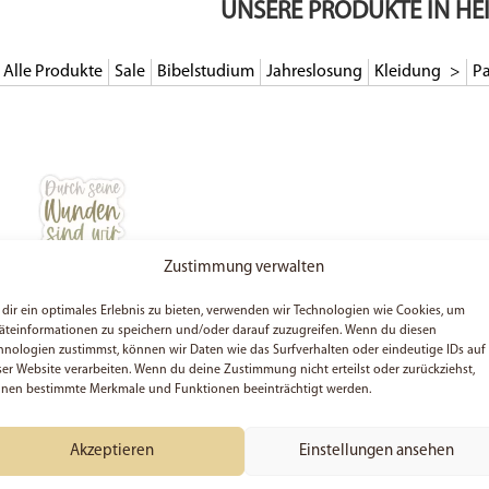
UNSERE PRODUKTE IN HE
Alle Produkte
Sale
Bibelstudium
Jahreslosung
Kleidung
Pa
Zustimmung verwalten
dir ein optimales Erlebnis zu bieten, verwenden wir Technologien wie Cookies, um
äteinformationen zu speichern und/oder darauf zuzugreifen. Wenn du diesen
hnologien zustimmst, können wir Daten wie das Surfverhalten oder eindeutige IDs auf
5x Durch seine Wunden
ser Website verarbeiten. Wenn du deine Zustimmung nicht erteilst oder zurückziehst,
sind wir geheilt, Jesaja 53,
5 – Sticker
nen bestimmte Merkmale und Funktionen beeinträchtigt werden.
5,99
€
Akzeptieren
Einstellungen ansehen
In den Warenkorb