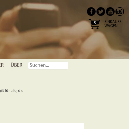
EINKAUFS-
0
WAGEN
ER
ÜBER
t für alle, die