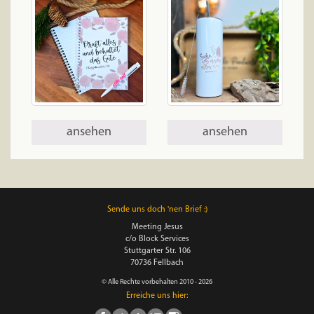
ansehen
ansehen
Sende uns doch 'nen Brief :)
Meeting Jesus
c/o Block Services
Stuttgarter Str. 106
70736 Fellbach
© Alle Rechte vorbehalten 2010 - 2026
Erreiche uns hier: