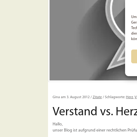
Um 
Ger
Tec
die
kön
Gina am 3. August 2012 /
Zitate
/ Schlagworte:
Herz
,
V
Verstand vs. Her
Hallo,
unser Blog ist aufgrund einer rechtlichen Prüfu