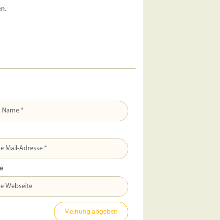
en.
e