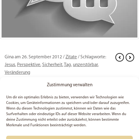
Gina am 26. September 2012 /
Zitate
/ Schlagworte:
Jesus
,
Perspektive
,
Sicherheit
,
Tag
,
unzerstörbar
,
Veränderung
Unzerstörbare
Zustimmung verwalten
Sicherheit
Um dir ein optimales Erlebnis zu bieten, verwenden wir Technologien wie
Cookies, um Geräteinformationen zu speichern und/oder darauf zuzugreifen.
Wenn du diesen Technologien zustimmst, können wir Daten wie das
Hallo,
Surfverhalten oder eindeutige IDs auf dieser Website verarbeiten. Wenn du
deine Zustimmung nicht erteilst oder zurückziehst, können bestimmte
unser Blog ist aufgrund einer
Merkmale und Funktionen beeinträchtigt werden.
rechtlichen Prüfung vorerst nur