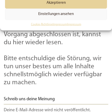
teilweise verfügbar.
Akzeptieren
Einstellungen ansehen
Dieser Beitrag wird derzeit noch
Cookie-Richtlinie
Impressum
Impressum
geprüft und aktualisiert. Sobald der
Vorgang abgeschlossen ist, kannst
du hier wieder lesen.
Bitte entschuldige die Störung, wir
tun unser bestes um alle Inhalte
schnellstmöglich wieder verfügbar
zu machen.
Schreib uns deine Meinung
Deine E-Mail-Adresse wird nicht veröffentlicht.