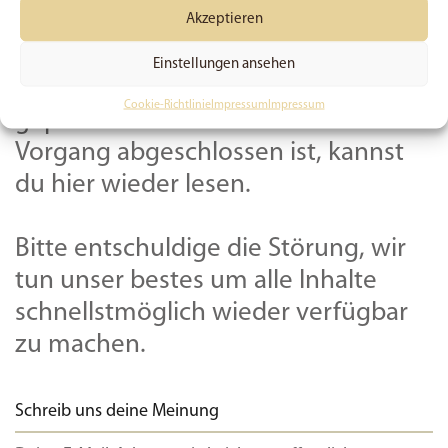
Akzeptieren
teilweise verfügbar.
Einstellungen ansehen
Dieser Beitrag wird derzeit noch
Cookie-Richtlinie
Impressum
Impressum
geprüft und aktualisiert. Sobald der
Vorgang abgeschlossen ist, kannst
du hier wieder lesen.
Bitte entschuldige die Störung, wir
tun unser bestes um alle Inhalte
schnellstmöglich wieder verfügbar
zu machen.
Schreib uns deine Meinung