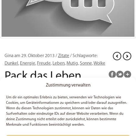
Gina am 29. Oktober 2013 /
Zitate
/ Schlagworte:
Dunkel
,
Energie
,
Freude
,
Leben
,
Mutig
,
Sonne
,
Wolke
Pack das Leben
mutig an!
Zustimmung verwalten
Um dir ein optimales Erlebnis zu bieten, verwenden wir Technologien wie
Audio-
Cookies, um Geräteinformationen zu speichern und/oder darauf zuzugreifen.
00:00
00:00
Wenn du diesen Technologien zustimmst, können wir Daten wie das
Player
Hallo,
Surfverhalten oder eindeutige IDs auf dieser Website verarbeiten. Wenn du
deine Zustimmung nicht erteilst oder zurückziehst, können bestimmte
unser Blog ist aufgrund einer
Merkmale und Funktionen beeinträchtigt werden.
rechtlichen Prüfung vorerst nur