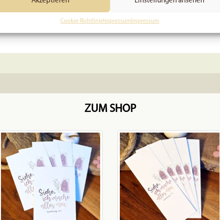
Akzeptieren
Einstellungen ansehen
Preis:
7,49
€
(Du 
In den Warenkorb
In den Warenkorb
In den Waren
Cookie-Richtlinie
Impressum
Impressum
ZUM SHOP