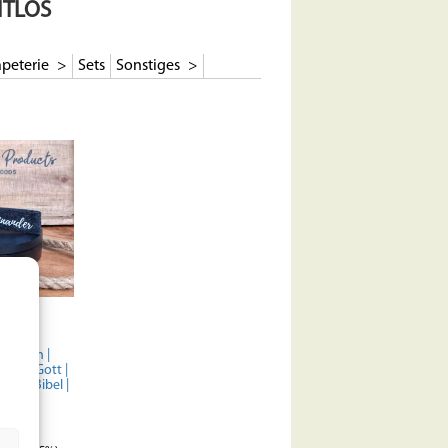
ITLOS
peterie
Sets
Sonstiges
| Filz-
nger |
ristlich |
ube | Gott |
gsel | Bibel |