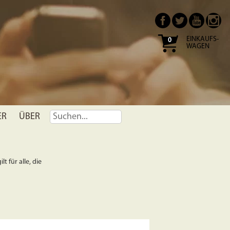
EINKAUFS-
0
WAGEN
ER
ÜBER
t für alle, die