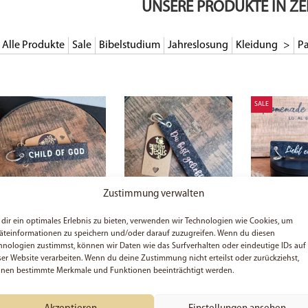
UNSERE PRODUKTE IN ZE
Alle Produkte
Sale
Bibelstudium
Jahreslosung
Kleidung
Pa
SALE
Zustimmung verwalten
dir ein optimales Erlebnis zu bieten, verwenden wir Technologien wie Cookies, um
Child of God – Filz-
Du bist geliebt – Filz-
Liebt einander 
Schlüsselanhänger
Schlüsselanhänger
Schlüsselanhä
äteinformationen zu speichern und/oder darauf zuzugreifen. Wenn du diesen
Accessoire | Ch
hnologien zustimmst, können wir Daten wie das Surfverhalten oder eindeutige IDs auf
Geschenk | Gla
ser Website verarbeiten. Wenn du deine Zustimmung nicht erteilst oder zurückziehst,
Jesus | Mitbrin
nen bestimmte Merkmale und Funktionen beeinträchtigt werden.
Affirmation
7,49
€
7,49
€
6,37
€