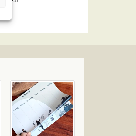
sparst 15%)
korb