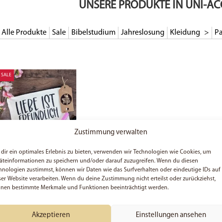
UNSERE PRODUKTE IN UNI-AC
Alle Produkte
Sale
Bibelstudium
Jahreslosung
Kleidung
Pa
SALE
Zustimmung verwalten
dir ein optimales Erlebnis zu bieten, verwenden wir Technologien wie Cookies, um
Liebe ist Freundlich, 1.
äteinformationen zu speichern und/oder darauf zuzugreifen. Wenn du diesen
Korinther 13, 4 –
hnologien zustimmst, können wir Daten wie das Surfverhalten oder eindeutige IDs auf
Federmäppchen /
ser Website verarbeiten. Wenn du deine Zustimmung nicht erteilst oder zurückziehst,
Kosmetiktasche
nen bestimmte Merkmale und Funktionen beeinträchtigt werden.
8,33
€
Preis:
11,90
€
(Du sparst 30%)
Akzeptieren
Einstellungen ansehen