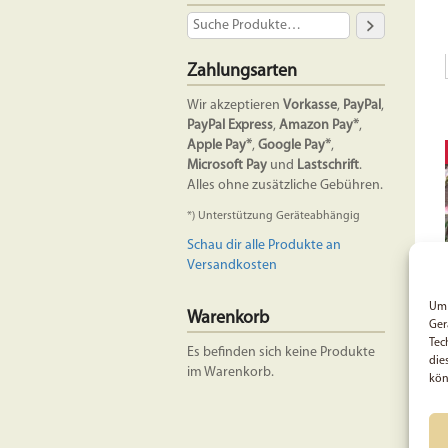
Zahlungsarten
Wir akzeptieren
Vorkasse
,
PayPal
,
PayPal Express
,
Amazon Pay*
,
Apple Pay*
,
Google Pay*
,
Microsoft Pay
und
Lastschrift
.
Alles ohne zusätzliche Gebühren.
*) Unterstützung Geräteabhängig
Schau dir alle Produkte an
Versandkosten
Um 
Warenkorb
Ger
Tec
Es befinden sich keine Produkte
die
im Warenkorb.
kön