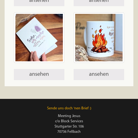
ansehen
ansehen
ansehen
ansehen
Sende uns doch 'nen Brief :)
Meeting Jesus
c/o Block Services
Stuttgarter Str. 106
70736 Fellbach