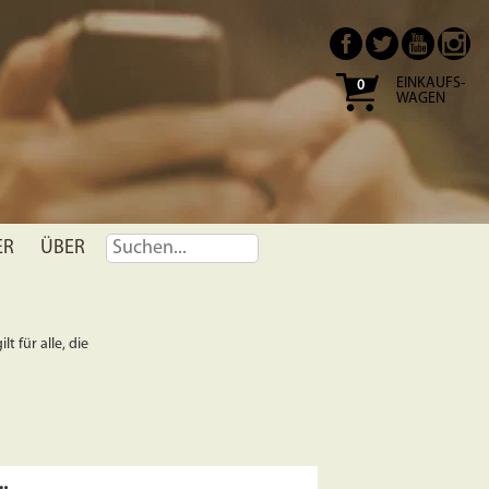
EINKAUFS-
0
WAGEN
ER
ÜBER
t für alle, die