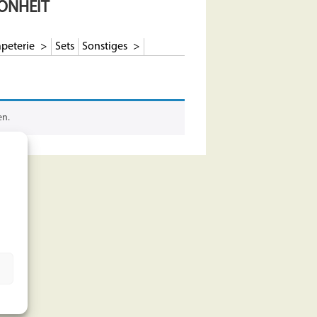
ÖNHEIT
peterie
Sets
Sonstiges
en.