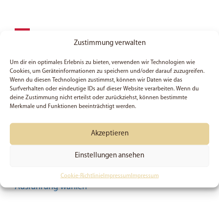
SALE
Zustimmung verwalten
Um dir ein optimales Erlebnis zu bieten, verwenden wir Technologien wie
Cookies, um Geräteinformationen zu speichern und/oder darauf zuzugreifen.
Wenn du diesen Technologien zustimmst, können wir Daten wie das
Surfverhalten oder eindeutige IDs auf dieser Website verarbeiten. Wenn du
deine Zustimmung nicht erteilst oder zurückziehst, können bestimmte
Merkmale und Funktionen beeinträchtigt werden.
Akzeptieren
Jesaja 43, 1 – Poster
ab
4,46
€
Einstellungen ansehen
Preis:
4,95
€
(Du sparst 10%)
Cookie-Richtlinie
Impressum
Impressum
Dieses
Ausführung wählen
Produkt
weist
mehrere