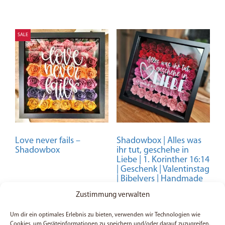
SALE
Love never fails –
Shadowbox | Alles was
Shadowbox
ihr tut, geschehe in
Liebe | 1. Korinther 16:14
| Geschenk | Valentinstag
| Bibelvers | Handmade
| Bilderrhamen
Zustimmung verwalten
49,95
€
34,97
€
Um dir ein optimales Erlebnis zu bieten, verwenden wir Technologien wie
Cookies, um Geräteinformationen zu speichern und/oder darauf zuzugreifen.