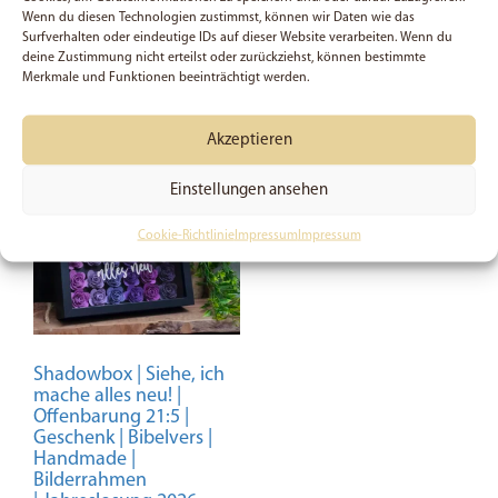
Preis:
49,95
€
(Du sparst 30%)
Wenn du diesen Technologien zustimmst, können wir Daten wie das
In den Warenkorb
Surfverhalten oder eindeutige IDs auf dieser Website verarbeiten. Wenn du
In den Warenkorb
deine Zustimmung nicht erteilst oder zurückziehst, können bestimmte
Merkmale und Funktionen beeinträchtigt werden.
Akzeptieren
Einstellungen ansehen
Cookie-Richtlinie
Impressum
Impressum
Shadowbox | Siehe, ich
mache alles neu! |
Offenbarung 21:5 |
Geschenk | Bibelvers |
Handmade |
Bilderrahmen