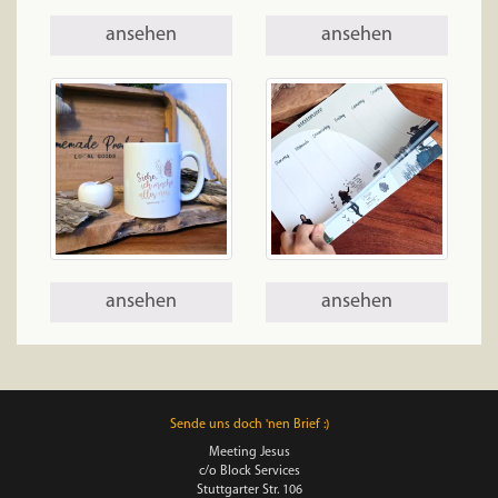
ansehen
ansehen
ansehen
ansehen
Sende uns doch 'nen Brief :)
Meeting Jesus
c/o Block Services
Stuttgarter Str. 106