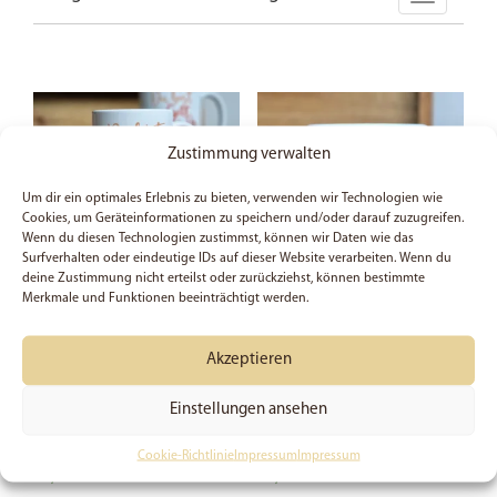
Zustimmung verwalten
Um dir ein optimales Erlebnis zu bieten, verwenden wir Technologien wie
Cookies, um Geräteinformationen zu speichern und/oder darauf zuzugreifen.
Wenn du diesen Technologien zustimmst, können wir Daten wie das
Surfverhalten oder eindeutige IDs auf dieser Website verarbeiten. Wenn du
deine Zustimmung nicht erteilst oder zurückziehst, können bestimmte
Merkmale und Funktionen beeinträchtigt werden.
Du bist ein Gott der
Warm ums Herz | Lukas
mich sieht – Tasse
24, 32 | Tasse | Bibelvers |
Akzeptieren
Glaube | Lagerfeuer |
Jesus | Gott | Bibel | Cup |
Einstellungen ansehen
Mug | Kaffee | Christlich |
Geschenk
Cookie-Richtlinie
Impressum
Impressum
14,99
€
14,99
€