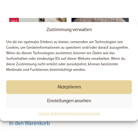
SALE
Zustimmung verwalten
Um dir ein optimales Erlebnis zu bieten, verwenden wir Technologien wie
Cookies, um Geräteinformationen zu speichern und/oder darauf zuzugreifen.
Wenn du diesen Technologien zustimmst, können wir Daten wie das
Surfverhalten oder eindeutige IDs auf dieser Website verarbeiten. Wenn du
deine Zustimmung nicht erteilst oder zurückziehst, können bestimmte
Merkmale und Funktionen beeinträchtigt werden.
Jesus is my King –
Königskind – Filz-
Akzeptieren
Schlüsselanhänger
Schlüsselanhänger
Einstellungen ansehen
7,49
€
7,57
€
Preis:
8,90
€
(Du sparst 15%)
Cookie-Richtlinie
Impressum
Impressum
In den Warenkorb
In den Warenkorb