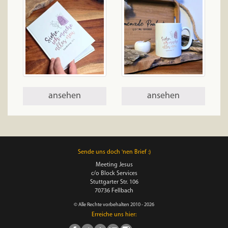
ansehen
ansehen
Sende uns doch 'nen Brief :)
Meeting Jesus
c/o Block Services
Stuttgarter Str. 106
70736 Fellbach
© Alle Rechte vorbehalten 2010 - 2026
Erreiche uns hier: