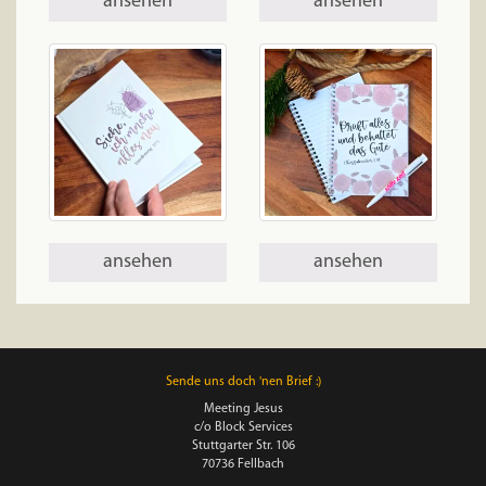
ansehen
ansehen
ansehen
ansehen
Sende uns doch 'nen Brief :)
Meeting Jesus
c/o Block Services
Stuttgarter Str. 106
70736 Fellbach