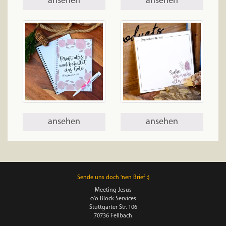
ansehen
ansehen
ansehen
ansehen
Sende uns doch 'nen Brief :)
Meeting Jesus
c/o Block Services
Stuttgarter Str. 106
70736 Fellbach