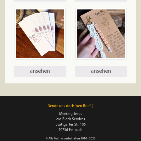
ansehen
ansehen
Sende uns doch 'nen Brief :)
Meeting Jesus
c/o Block Services
Stuttgarter Str. 106
70736 Fellbach
© Alle Rechte vorbehalten 2010 - 2026