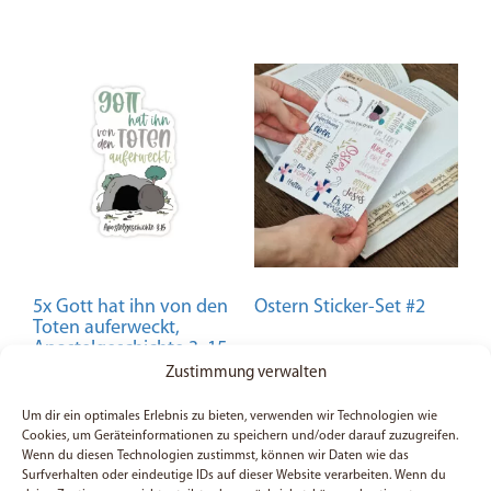
5x Gott hat ihn von den
Ostern Sticker-Set #2
Toten auferweckt,
Apostelgeschichte 3, 15
– Sticker
Zustimmung verwalten
6,99
€
Um dir ein optimales Erlebnis zu bieten, verwenden wir Technologien wie
Bewertet mit
3,99
€
Cookies, um Geräteinformationen zu speichern und/oder darauf zuzugreifen.
5.00
In den Warenkorb
von 5
Wenn du diesen Technologien zustimmst, können wir Daten wie das
Surfverhalten oder eindeutige IDs auf dieser Website verarbeiten. Wenn du
In den Warenkorb