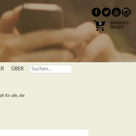
EINKAUFS-
0
WAGEN
ER
ÜBER
t für alle, die