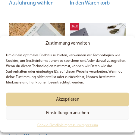
Ausführung wählen
In den Warenkorb
Produkt
weist
mehrere
Varianten
SALE
auf.
Die
Zustimmung verwalten
Optionen
Um dir ein optimales Erlebnis zu bieten, verwenden wir Technologien wie
können
Cookies, um Geräteinformationen zu speichern und/oder darauf zuzugreifen.
auf
Wenn du diesen Technologien zustimmst, können wir Daten wie das
Surfverhalten oder eindeutige IDs auf dieser Website verarbeiten. Wenn du
der
deine Zustimmung nicht erteilst oder zurückziehst, können bestimmte
Produktseite
Merkmale und Funktionen beeinträchtigt werden.
gewählt
Christlicher
Der Tod konnte ihn nicht
werden
Wochenplaner | A4 | 50
halten – Postkarte
Akzeptieren
Blatt | Sprüche 16, 9 |
Gebetsanliegen | Stille
Zeit | Glaube
Einstellungen ansehen
9,49
€
1,50
€
Cookie-Richtlinie
Impressum
Impressum
Preis:
2,00
€
(Du sparst 25%)