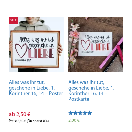
SALE
Alles was ihr tut,
Alles was ihr tut,
geschehe in Liebe, 1.
geschehe in Liebe, 1.
Korinther 16, 14 – Poster
Korinther 16, 14 –
Postkarte
ab
2,50
€
Bewertet mit
2,00
€
Preis:
2,50
€
(Du sparst 0%)
5.00
von 5
Dieses