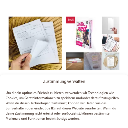
SALE
Bibelstudium-Block
Biblestudy-Set
Zustimmung verwalten
19,99
€
Um dir ein optimales Erlebnis zu bieten, verwenden wir Technologien wie
Bewertet
4,49
€
Preis:
27,79
€
(Du sparst 28%)
Cookies, um Geräteinformationen zu speichern und/oder darauf zuzugreifen.
mit
4.95
Wenn du diesen Technologien zustimmst, können wir Daten wie das
von 5
Surfverhalten oder eindeutige IDs auf dieser Website verarbeiten. Wenn du
In den Warenkorb
In den Warenkorb
deine Zustimmung nicht erteilst oder zurückziehst, können bestimmte
Merkmale und Funktionen beeinträchtigt werden.