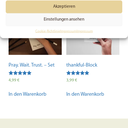
Akzeptieren
Einstellungen ansehen
Cookie-Richtlinie
Impressum
Impressum
Pray. Wait. Trust. – Set
thankful-Block
Bewertet mit
Bewertet mit
4,99
€
3,99
€
5.00
5.00
von 5
von 5
In den Warenkorb
In den Warenkorb