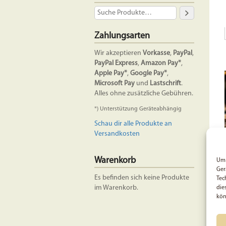
Zahlungsarten
Wir akzeptieren
Vorkasse
,
PayPal
,
PayPal Express
,
Amazon Pay*
,
Apple Pay*
,
Google Pay*
,
Microsoft Pay
und
Lastschrift
.
Alles ohne zusätzliche Gebühren.
*) Unterstützung Geräteabhängig
Schau dir alle Produkte an
Versandkosten
Warenkorb
Um 
Ger
Es befinden sich keine Produkte
Tec
im Warenkorb.
die
kön