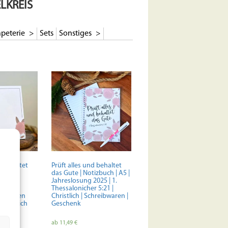
LKREIS
peterie
Sets
Sonstiges
d behaltet
Prüft alles und behaltet
das Gute | Notizbuch | A5 |
 5:21 |
Jahreslosung 2025 | 1.
 2025
Thessalonicher 5:21 |
ür deinen
Christlich | Schreibwaren |
 Christlich
Geschenk
ab
11,49
€