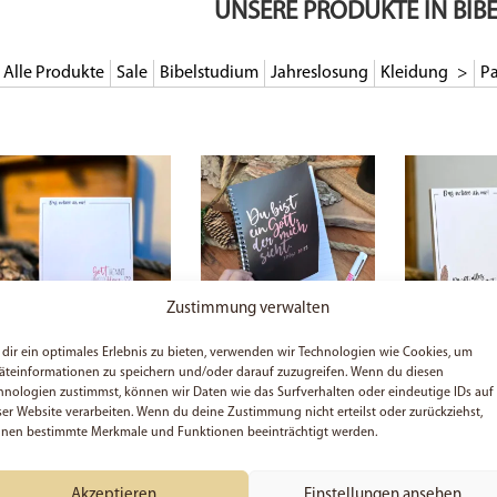
UNSERE PRODUKTE IN BIBE
Alle Produkte
Sale
Bibelstudium
Jahreslosung
Kleidung
Pa
Zustimmung verwalten
dir ein optimales Erlebnis zu bieten, verwenden wir Technologien wie Cookies, um
Gott kennt unser Herz |
Notizbuch „Du bist ein
Prüft alles un
äteinformationen zu speichern und/oder darauf zuzugreifen. Wenn du diesen
Notizblock | 50 Blatt |
Gott, der mich sieht“ | DIN
das Gute | 1.
hnologien zustimmst, können wir Daten wie das Surfverhalten oder eindeutige IDs auf
Christlich | Handlich | 9,8 x
A5 | 100 Seiten | Liniert | 1.
Thessalonicher
9,8 cm | Bibel | Glaube |
Mose 16,13 | Christlich |
Jahreslosung
ser Website verarbeiten. Wenn du deine Zustimmung nicht erteilst oder zurückziehst,
Schreibwaren | Geschenk
Ringbuch | Bibel |
| Notizblock f
nen bestimmte Merkmale und Funktionen beeinträchtigt werden.
Geschenk
Alltag | Bibel |
| Geschenk
ab
3,49
€
ab
11,49
€
ab
3,49
€
Akzeptieren
Einstellungen ansehen