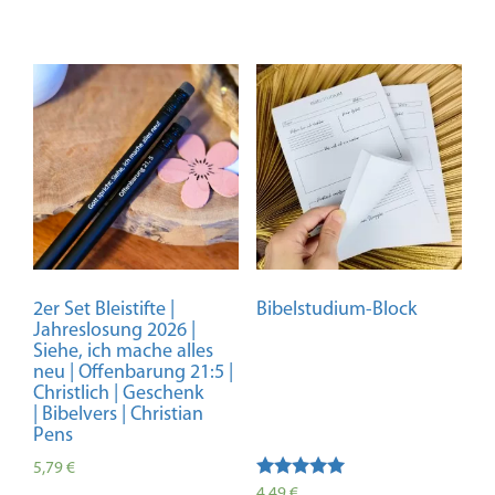
2er Set Bleistifte |
Bibelstudium-Block
Jahreslosung 2026 |
Siehe, ich mache alles
neu | Offenbarung 21:5 |
Christlich | Geschenk
| Bibelvers | Christian
Pens
5,79
€
Bewertet
4,49
€