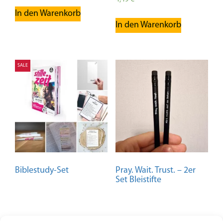
mit
In den Warenkorb
4.95
von 5
In den Warenkorb
SALE
Biblestudy-Set
Pray. Wait. Trust. – 2er
Set Bleistifte