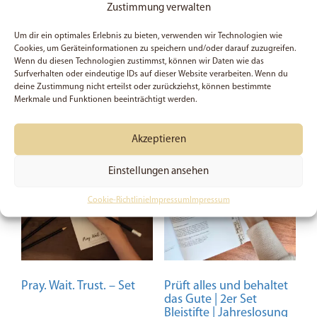
Zustimmung verwalten
19,99
€
Um dir ein optimales Erlebnis zu bieten, verwenden wir Technologien wie
Bewertet mit
5,79
€
Preis:
27,79
€
(Du sparst 28%)
Cookies, um Geräteinformationen zu speichern und/oder darauf zuzugreifen.
5.00
von 5
Wenn du diesen Technologien zustimmst, können wir Daten wie das
Surfverhalten oder eindeutige IDs auf dieser Website verarbeiten. Wenn du
In den Warenkorb
In den Warenkorb
deine Zustimmung nicht erteilst oder zurückziehst, können bestimmte
Merkmale und Funktionen beeinträchtigt werden.
Akzeptieren
Einstellungen ansehen
Cookie-Richtlinie
Impressum
Impressum
Pray. Wait. Trust. – Set
Prüft alles und behaltet
das Gute | 2er Set
Bleistifte | Jahreslosung