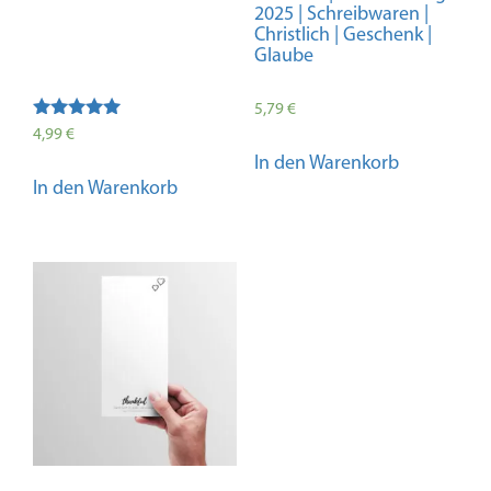
2025 | Schreibwaren |
Christlich | Geschenk |
Glaube
5,79
€
Bewertet mit
4,99
€
5.00
In den Warenkorb
von 5
In den Warenkorb