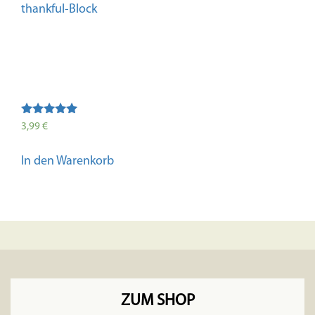
thankful-Block
Bewertet mit
3,99
€
5.00
von 5
In den Warenkorb
ZUM SHOP