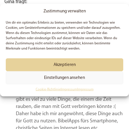
Gina fragt:
Zustimmung verwalten
Um dir ein optimales Erlebnis zu bieten, verwenden wir Technologien wie
Kommentare zu: Zeit mit Gott verbringen
Cookies, um Geräteinformationen zu speichern und/oder darauf zuzugreifen.
Wenn du diesen Technologien zustimmst, können wir Daten wie das
Surfverhalten oder eindeutige IDs auf dieser Website verarbeiten. Wenn du
sagt:
Jackie
17. Mai 2013 um 22:45 Uhr
deine Zustimmung nicht erteilst oder zurückziehst, können bestimmte
Merkmale und Funktionen beeinträchtigt werden.
Schwierige und doch leichte Frage.
Man lässt sich einfach zu sehr ablenken, auch ich
Akzeptieren
muss kräftig an mir arbeiten, mich von vielen
Lappalien nicht ablenken zu lassen.
Einstellungen ansehen
Sei es das Smartphone, das Telefon, eigene
Cookie-Richtlinie
Impressum
Impressum
‚weltliche‘ Gedanken, der Computer…. im Grunde
gibt es viel zu viele Dinge, die einem die Zeit
rauben, die man mit Gott verbringen könnte :(
Daher habe ich mir angewöhnt, diese Dinge auch
für Gott zu nutzen. BibelApps fürs Smartphone,
christliche Seiten im Internet lesen etc.