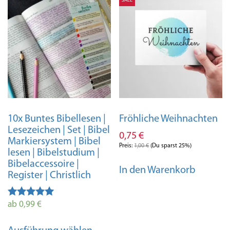
SALE
auf.
Die
Die
Optio
Optionen
könn
können
auf
auf
der
der
Produ
Produktseite
gewäh
gewählt
werd
werden
10x Buntes Bibellesen |
Fröhliche Weihnachten
Lesezeichen | Set | Bibel
0,75
€
Markiersystem | Bibel
Preis:
1,00
€
(Du sparst 25%)
lesen | Bibelstudium |
Bibelaccessoire |
In den Warenkorb
Register | Christlich
Bewertet
ab
0,99
€
mit
Dieses
4.98