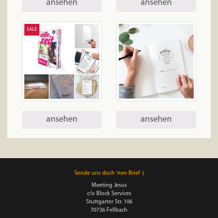
ansehen
ansehen
SALE
ansehen
ansehen
Sende uns doch 'nen Brief :)
Meeting Jesus
c/o Block Services
Stuttgarter Str. 106
70736 Fellbach