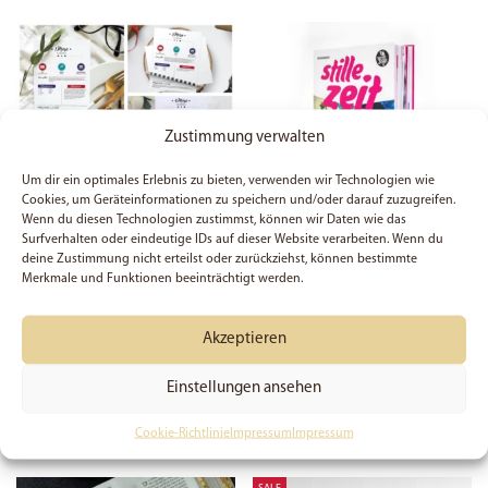
Zustimmung verwalten
Um dir ein optimales Erlebnis zu bieten, verwenden wir Technologien wie
Cookies, um Geräteinformationen zu speichern und/oder darauf zuzugreifen.
Wenn du diesen Technologien zustimmst, können wir Daten wie das
Surfverhalten oder eindeutige IDs auf dieser Website verarbeiten. Wenn du
deine Zustimmung nicht erteilst oder zurückziehst, können bestimmte
Merkmale und Funktionen beeinträchtigt werden.
Biblestudy-Card –
Stille Zeit Workbook
Mose-Set
12,90
€
Akzeptieren
ab
3,49
€
Diese
Ausführung wählen
Dieses
Produ
Einstellungen ansehen
Ausführung wählen
Produkt
weist
weist
mehre
Cookie-Richtlinie
Impressum
Impressum
mehrere
Varia
Varianten
auf.