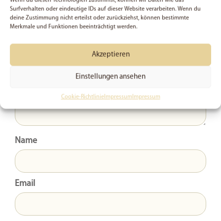
Deine E-Mail-Adresse wird nicht veröffentlicht.
Wenn du diesen Technologien zustimmst, können wir Daten wie das
Surfverhalten oder eindeutige IDs auf dieser Website verarbeiten. Wenn du
Kommentar
deine Zustimmung nicht erteilst oder zurückziehst, können bestimmte
Merkmale und Funktionen beeinträchtigt werden.
Akzeptieren
Einstellungen ansehen
Cookie-Richtlinie
Impressum
Impressum
Name
Email