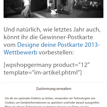
Und natürlich, wie letztes Jahr auch,
könnt ihr die Gewinner-Postkarte
vom
Designe deine Postkarte 2013-
Wettbewerb
vorbestellen:
[wpshopgermany product=“12″
template=“im-artikel.phtml“]
Zustimmung verwalten
Schreib uns deine Meinung
Um dir ein optimales Erlebnis zu bieten, verwenden wir Technologien wie
Cookies, um Geräteinformationen zu speichern und/oder darauf zuzugreifen.