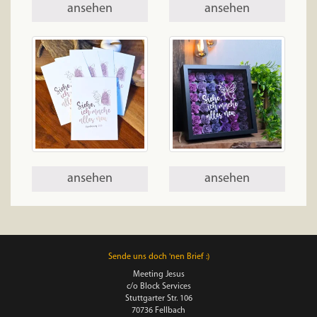
ansehen
ansehen
ansehen
ansehen
Sende uns doch 'nen Brief :)
Meeting Jesus
c/o Block Services
Stuttgarter Str. 106
70736 Fellbach