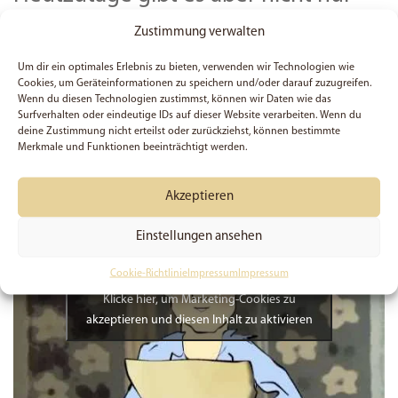
die typischen Schokolade –
Zustimmung verwalten
Adventskalender, sondern auch
Um dir ein optimales Erlebnis zu bieten, verwenden wir Technologien wie
unzählige andere… zum Beispiel
Cookies, um Geräteinformationen zu speichern und/oder darauf zuzugreifen.
Wenn du diesen Technologien zustimmst, können wir Daten wie das
dieser, in dem du dich gerade
Surfverhalten oder eindeutige IDs auf dieser Website verarbeiten. Wenn du
deine Zustimmung nicht erteilst oder zurückziehst, können bestimmte
befindest ;)
Merkmale und Funktionen beeinträchtigt werden.
Akzeptieren
Einstellungen ansehen
Cookie-Richtlinie
Impressum
Impressum
Klicke hier, um Marketing-Cookies zu
akzeptieren und diesen Inhalt zu aktivieren