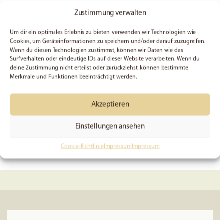
Hier findest du mehr Informationen
Zustimmung verwalten
zu diesem Projekt:
Das Schönste
Um dir ein optimales Erlebnis zu bieten, verwenden wir Technologien wie
Geschenk!
Cookies, um Geräteinformationen zu speichern und/oder darauf zuzugreifen.
Wenn du diesen Technologien zustimmst, können wir Daten wie das
Surfverhalten oder eindeutige IDs auf dieser Website verarbeiten. Wenn du
deine Zustimmung nicht erteilst oder zurückziehst, können bestimmte
Möchtest Du vom 1. bis 24. Dezember
Merkmale und Funktionen beeinträchtigt werden.
das neuste Adventskalendertürchen ganz
einfach automatisch per Mail erhalten?
Akzeptieren
Kein Problem,
melde dich einfach hier an
.
Einstellungen ansehen
<< zurück
Cookie-Richtlinie
Impressum
Impressum