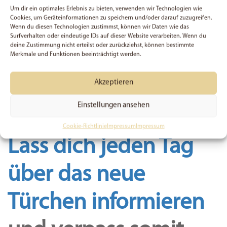
Um dir ein optimales Erlebnis zu bieten, verwenden wir Technologien wie
Gedanken heute nicht darauf, etwas
Cookies, um Geräteinformationen zu speichern und/oder darauf zuzugreifen.
Wenn du diesen Technologien zustimmst, können wir Daten wie das
leisten zu müssen, sondern auf Ruhe
Surfverhalten oder eindeutige IDs auf dieser Website verarbeiten. Wenn du
oder Momente, die du schon immer
deine Zustimmung nicht erteilst oder zurückziehst, können bestimmte
Merkmale und Funktionen beeinträchtigt werden.
mal erleben wolltest. Nimm dir
heute bewusst Zeit dafür, einfach
Akzeptieren
mal durchzuatmen!
Einstellungen ansehen
Cookie-Richtlinie
Impressum
Impressum
Lass dich jeden Tag
über das neue
Türchen informieren